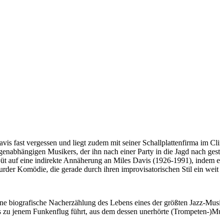
vis fast vergessen und liegt zudem mit seiner Schallplattenfirma im Cl
genabhängigen Musikers, der ihn nach einer Party in die Jagd nach ges
üt auf eine indirekte Annäherung an Miles Davis (1926-1991), indem e
er Komödie, die gerade durch ihren improvisatorischen Stil ein weit st
eine biografische Nacherzählung des Lebens eines der größten Jazz-Musi
 zu jenem Funkenflug führt, aus dem dessen unerhörte (Trompeten-)Mus